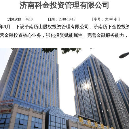
济南科金投资管理有限公司
浏览次数：
4610
日期：
2018-10-15
【字号：
大
中
小
】
年9月，下设济南历山股权投资管理有限公司、济南历下金控投
主营金融投资核心业务，强化投资赋能属性，完善金融服务能力