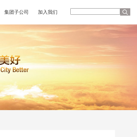
集团子公司
加入我们