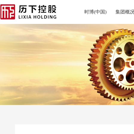
澳门可靠投注平台
|
aoa网页版登录
|
k体育在线
|
im登录网页
|
UED在线登录
|
飞极速官
时博(中国)
集团概