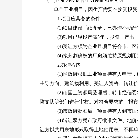
(一)企业因投资合作分割确权的办理
单个工业项目，因生产需要在接受投资
1.项目应具备的条件
(1)项目建设手续齐全，已办理不动产
(2)项目已经投产满5年，投资、产出
(3)受让方须为企业且项目符合市、区
(4)拟分割确权的厂房须维持原规划用
2.办理程序
(1)区政府根据工业项目持有人申请，
主导方向、建筑物利用、受让人资格、转让
(2)市国土资源局受理后，转市经信委
防支队等部门进行审核。对符合要求的，报
(3)市政府批准后，项目持有人到市国
(4)转让双方凭市政府批准文件、地价
让方以共用宗地形式取得土地使用权，不再