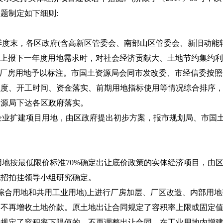
题制定如下细则:
季度末，各区政府(含高新区管委会、南部山区管委会、新旧动能
同)上报下一年度用地需求时，对社会经济贡献大、土地节约集约
准厂房用地予以标注。市国土资源局会同市发改委、市经信委按
强度、开工时间、资金落实、前期用地指标使用等情况综合排序
资源局下达各区政府落实。
业企业扩建项目用地，由区政府提出初步方案，报市规划局、市国
用地按最低限价标准70%确定出让底价政策的实体经济项目，由
地招拍挂领导小组研究确定。
业综合用地和共用工业用地)上进行厂房加层、厂区改造、内部用
，不再增收土地价款。原土地出让合同规定了容积率上限或固定
只规定了容积率下限值的，不再调整出让合同。在工业用地内增