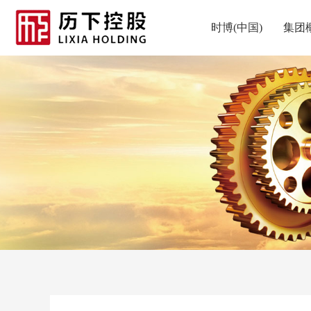
澳门可靠投注平台
|
aoa网页版登录
|
k体育在线
|
im登录网页
|
UED在线登录
|
飞极速官
时博(中国)
集团