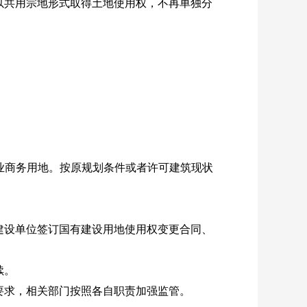
以共用宗地形式取得土地使用权，不再单独分
为商业商务用地。按原规划条件或者许可建筑现状
建设单位签订国有建设用地使用权变更合同、
续。
要求，相关部门按照各自职责加强监管。