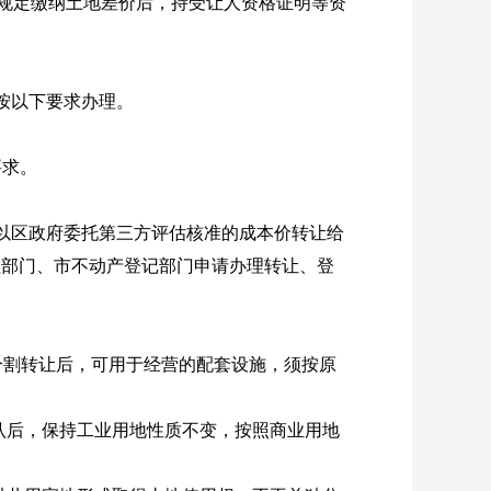
规定缴纳土地差价后，持受让人资格证明等资
按以下要求办理。
要求。
以区政府委托第三方评估核准的成本价转让给
理部门、市不动产登记部门申请办理转让、登
分割转让后，可用于经营的配套设施，须按原
认后，保持工业用地性质不变，按照商业用地