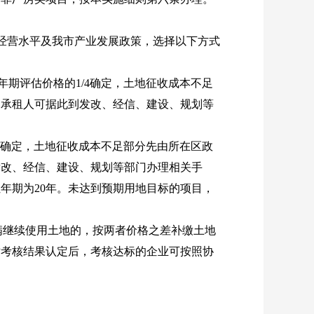
经营水平及我市产业发展政策，选择以下方式
年期评估价格的1/4确定，土地征收成本不足
，承租人可据此到发改、经信、建设、规划等
/4确定，土地征收成本不足部分先由所在区政
发改、经信、建设、规划等部门办理相关手
年期为20年。未达到预期用地目标的项目，
届满继续使用土地的，按两者价格之差补缴土地
对考核结果认定后，考核达标的企业可按照协