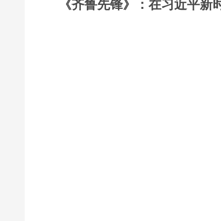
《齐鲁先锋》：在习近平新时